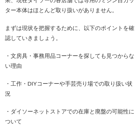
果、現在ダイソーの各店舗では専用のミシン目カッ
楽天やAmazonで買える！失敗しないおすすめ
ター本体はほとんど取り扱いがありません。
ミシン目カッター
定番の「オルファ（OLFA）」なら切れ味も
まずは現状を把握するために、以下のポイントを確
耐久性も抜群
認していきましょう。
大量作成に便利！楽天市場で口コミ高評価
のミシン目カッター
・文房具・事務用品コーナーを探しても見つからな
100均代用品と通販の専用品はどっちがコス
い理由
パが良い？
・工作・DIYコーナーや手芸売り場での取り扱い状
ダイソーのミシン目カッター売り場と代用品ま
とめ
況
・ダイソーネットストアでの在庫と廃盤の可能性に
ついて