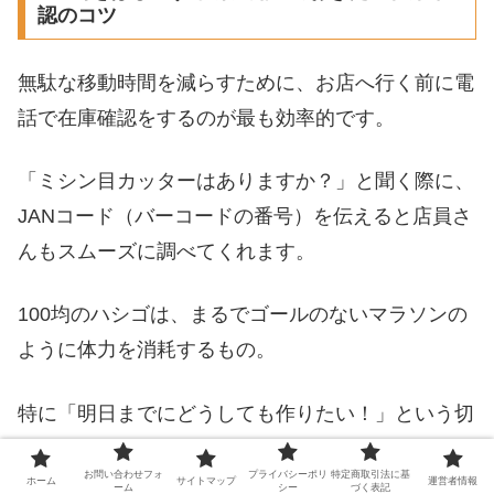
認のコツ
無駄な移動時間を減らすために、お店へ行く前に電
話で在庫確認をするのが最も効率的です。
「ミシン目カッターはありますか？」と聞く際に、
JANコード（バーコードの番号）を伝えると店員さ
んもスムーズに調べてくれます。
100均のハシゴは、まるでゴールのないマラソンの
ように体力を消耗するもの。
特に「明日までにどうしても作りたい！」という切
羽詰まった状況なら、まずは近隣のセリアやキャン
お問い合わせフォ
プライバシーポリ
特定商取引法に基
ドゥへ連絡してみましょう。
ホーム
サイトマップ
運営者情報
ーム
シー
づく表記