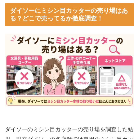
ト」が正解！手芸コーナーをチェック
ダイソーにミシン目カッターの売り場はあ
手芸用品の「ルレット」をミシン目カッタ
る？どこで売ってるか徹底調査！
ーとして使う方法
紙にミシン目（点線）をきれいに作る使い
方のコツ
厚紙でも切れる？ルレット代用のメリット
と注意点
セリアやキャンドゥなど他の100均にミシン目
カッターは売ってる？
セリア（Seria）なら専用のミシン目カッタ
ーが見つかることも
キャンドゥ（CanDo）のロータリーカッタ
ー用ミシン目刃の有無
100均をはしごする前に知っておきたい在庫
ダイソーのミシン目カッターの売り場を調査した結
確認のコツ