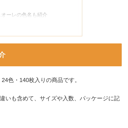
ェオーレの色名も紹介
紹介
介
介
報
24色・140枚入りの商品です。
枚数一覧
み色が入っている
の違いも含めて、サイズや入数、パッケージに記
おりがみ」を比較
。