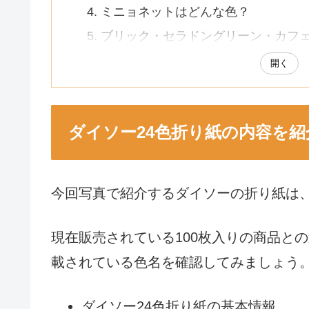
ミニョネットはどんな色？
ブリック・セラドングリーン・カフ
ダイソー24色折り紙の色を写真付きで
開く
赤・ピンク・オレンジなどの暖色系
緑・水色・青などの寒色系
ダイソー24色折り紙の内容を紹
紫・黒・ピンク系のくすみカラー
「たのしい教育おりがみ」の内容を紹
「たのしい教育おりがみ」の基本情
今回写真で紹介するダイソーの折り紙は、
「たのしい教育おりがみ」の色名と
「たのしい教育おりがみ」にはねず
現在販売されている100枚入りの商品と
ダイソー24色折り紙と「たのしい教育
載されている色名を確認してみましょう
色数と枚数の違い
ダイソー24色折り紙の基本情報
赤と青の色合いを比較