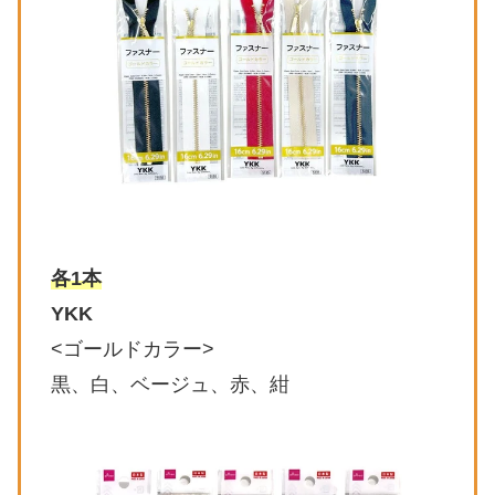
各1本
YKK
<ゴールドカラー>
黒、白、ベージュ、赤、紺