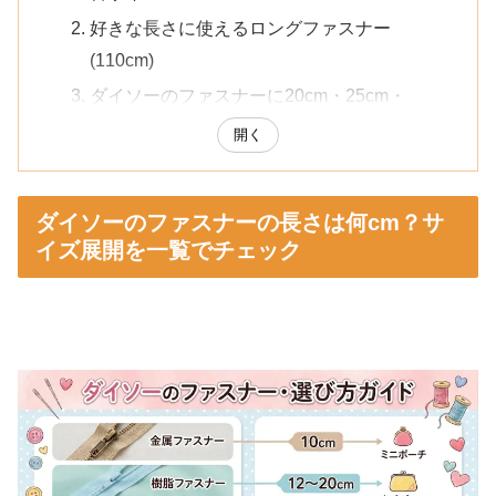
好きな長さに使えるロングファスナー
(110cm)
ダイソーのファスナーに20cm・25cm・
30cmはある？
開く
ポーチには何cmが使いやすい？作りたいも
の別のおすすめサイズ
ダイソーのファスナーの長さは何cm？サ
ダイソーのファスナーの種類は？手芸で使いや
イズ展開を一覧でチェック
すいタイプを解説
ダイソーのYKK製ファスナー
約20cmの3本入りファスナー
ダイソーの玉付き・リングカラーファスナ
ー
好きな長さに使えるマルチロングファスナ
ー