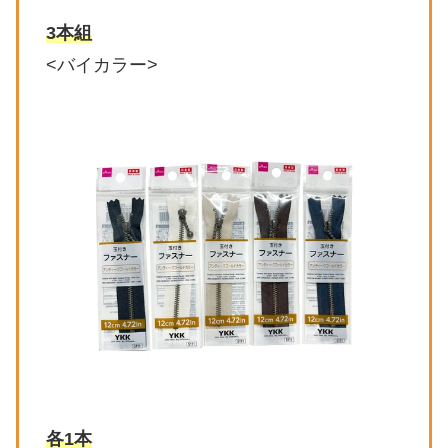
3本組
<バイカラー>
各1本