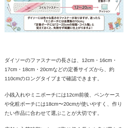
ダイソーのファスナーはどこで売ってる？売り
場をチェック！
店内のどのコーナーに置いてある？
売り場が分かりにくいときの探し方
欲しい長さや種類が見つからない理由
ダイソーと他の100均ファスナーは何が違う？
セリア・キャンドゥと比較
ダイソーのファスナーの長さは、12cm・16cm・
長さやサイズ展開の違い
17cm・18cm・20cmなどの定番サイズから、約
種類や使いやすさの違い
110cmのロングタイプまで確認できます。
ダイソー・セリア・キャンドゥの選び分け
方
小銭入れやミニポーチには12cm前後、ペンケース
ダイソーのファスナーまとめ！長さと種類を知
や化粧ポーチには18cm〜20cmが使いやすく、作り
って失敗しない選び方
たい作品に合わせて選ぶことが大切です。