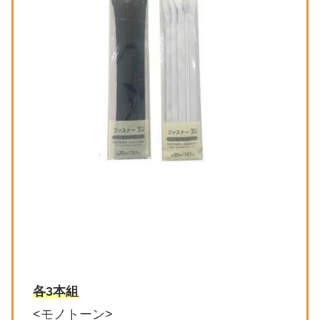
各3本組
<モノトーン>